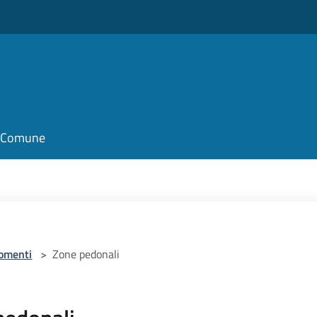
il Comune
omenti
>
Zone pedonali