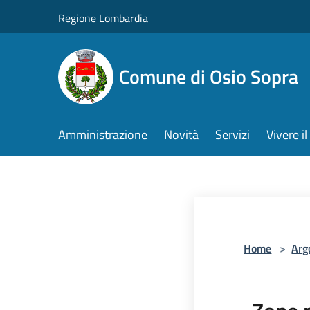
Salta al contenuto principale
Regione Lombardia
Comune di Osio Sopra
Amministrazione
Novità
Servizi
Vivere 
Home
>
Arg