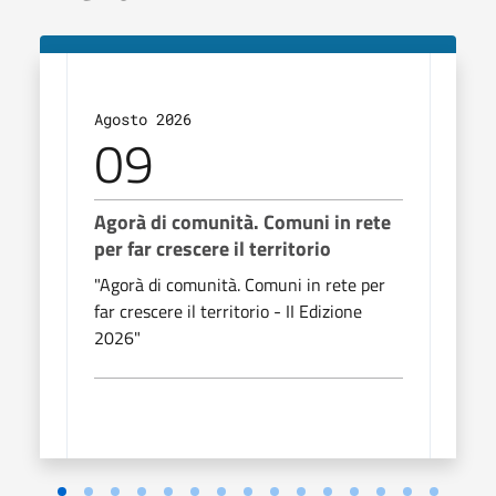
Agosto 2026
Agos
09
1
Agorà di comunità. Comuni in rete
Agor
per far crescere il territorio
per 
"Agorà di comunità. Comuni in rete per
"Agor
far crescere il territorio - II Edizione
far c
2026"
2026