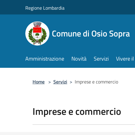
Salta al contenuto principale
Regione Lombardia
Comune di Osio Sopra
Amministrazione
Novità
Servizi
Vivere 
Home
>
Servizi
>
Imprese e commercio
Imprese e commercio