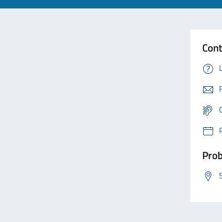
Cont
Prob