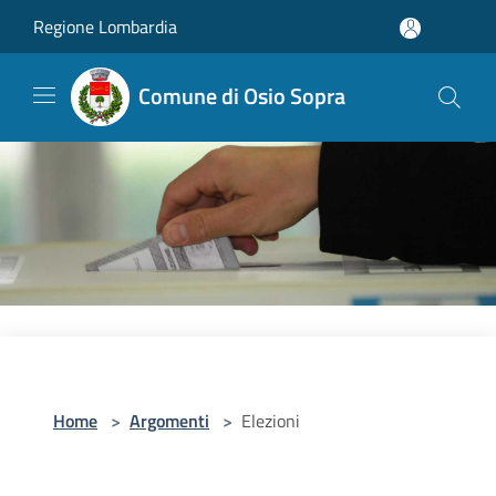
Salta al contenuto principale
Regione Lombardia
Comune di Osio Sopra
Home
>
Argomenti
>
Elezioni