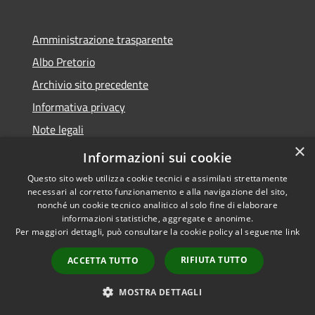
Amministrazione trasparente
Albo Pretorio
Archivio sito precedente
Informativa privacy
Note legali
×
Dichiarazione di accessibilità
Informazioni sui cookie
Questo sito web utilizza cookie tecnici e assimilati strettamente
necessari al corretto funzionamento e alla navigazione del sito,
nonché un cookie tecnico analitico al solo fine di elaborare
informazioni statistiche, aggregate e anonime.
RSS
Copyright © 2026 • Comune di
Per maggiori dettagli, può consultare la cookie policy al seguente
link
Accessibilità
Osio Sopra • Powered by
Privacy
Municipium
Accesso
•
RIFIUTA TUTTO
ACCETTA TUTTO
Cookie
redazione
Mappa del sito
MOSTRA DETTAGLI