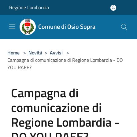
Salta al contenuto principale
Regione Lombardia
Comune di Osio Sopra
Home
>
Novità
>
Avvisi
>
Campagna di comunicazione di Regione Lombardia - DO
YOU RAEE?
Campagna di
comunicazione di
Regione Lombardia -
DO YOU RAEE?