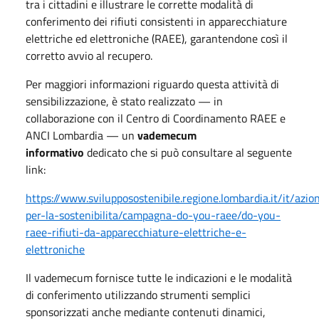
tra i cittadini e illustrare le corrette modalità di
conferimento dei rifiuti consistenti in apparecchiature
elettriche ed elettroniche (RAEE), garantendone così il
corretto avvio al recupero.
Per maggiori informazioni riguardo questa attività di
sensibilizzazione, è stato realizzato — in
collaborazione con il Centro di Coordinamento RAEE e
ANCI Lombardia — un
vademecum
informativo
dedicato che si può consultare al seguente
link:
https://www.svilupposostenibile.regione.lombardia.it/it/azion
per-la-sostenibilita/campagna-do-you-raee/do-you-
raee-rifiuti-da-apparecchiature-elettriche-e-
elettroniche
Il vademecum fornisce tutte le indicazioni e le modalità
di conferimento utilizzando strumenti semplici
sponsorizzati anche mediante contenuti dinamici,